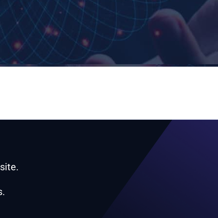
ite.
s.