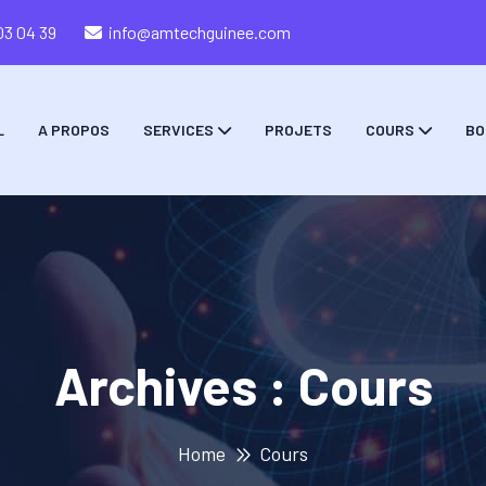
03 04 39
info@amtechguinee.com
L
A PROPOS
SERVICES
PROJETS
COURS
BO
Archives :
Cours
Home
Cours